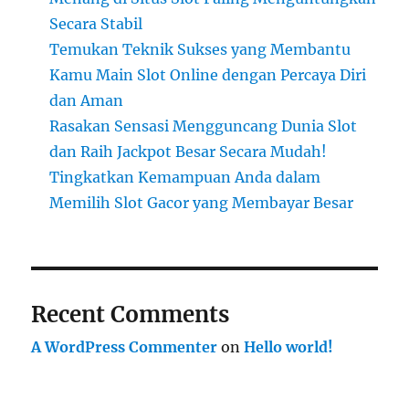
Secara Stabil
Temukan Teknik Sukses yang Membantu
Kamu Main Slot Online dengan Percaya Diri
dan Aman
Rasakan Sensasi Mengguncang Dunia Slot
dan Raih Jackpot Besar Secara Mudah!
Tingkatkan Kemampuan Anda dalam
Memilih Slot Gacor yang Membayar Besar
Recent Comments
A WordPress Commenter
on
Hello world!