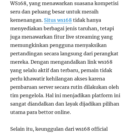
WS168, yang menawarkan suasana kompetisi
seru dan peluang besar untuk meraih
kemenangan.
Situs ws168
tidak hanya
menyediakan berbagai jenis taruhan, tetapi
juga menawarkan fitur live streaming yang
memungkinkan pengguna menyaksikan
pertandingan secara langsung dari perangkat
mereka. Dengan mengandalkan link ws168
yang selalu aktif dan terbaru, pemain tidak
perlu khawatir kehilangan akses karena
pembaruan server secara rutin dilakukan oleh
tim pengelola. Hal ini menjadikan platform ini
sangat diandalkan dan layak dijadikan pilihan
utama para bettor online.
Selain itu, keunggulan dari ws168 official