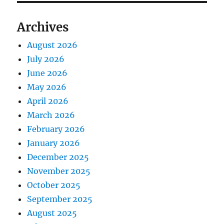
Archives
August 2026
July 2026
June 2026
May 2026
April 2026
March 2026
February 2026
January 2026
December 2025
November 2025
October 2025
September 2025
August 2025