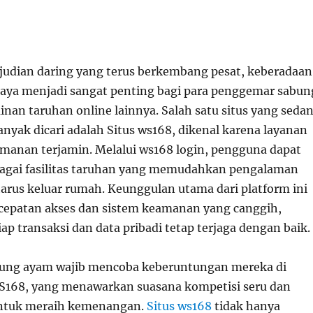
judian daring yang terus berkembang pesat, keberadaan
caya menjadi sangat penting bagi para penggemar sabun
nan taruhan online lainnya. Salah satu situs yang seda
nyak dicari adalah Situs ws168, dikenal karena layanan
manan terjamin. Melalui ws168 login, pengguna dapat
agai fasilitas taruhan yang memudahkan pengalaman
arus keluar rumah. Keunggulan utama dari platform ini
ecepatan akses dan sistem keamanan yang canggih,
p transaksi dan data pribadi tetap terjaga dengan baik.
bung ayam wajib mencoba keberuntungan mereka di
168, yang menawarkan suasana kompetisi seru dan
untuk meraih kemenangan.
Situs ws168
tidak hanya