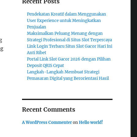
Recent Posts
Pendekatan Kreatif dalam Menggunakan
User Experience untuk Meningkatkan
Penjualan
Maksimalkan Peluang Menang dengan
g
Strategi Profesional di Situs Slot Terpercaya
Link Login Terbaru Situs Slot Gacor Hari Ini
ng
Anti Ribet
Portal Link Slot Gacor 2026 dengan Pilihan
Deposit QRIS Cepat
Langkah-Langkah Membuat Strategi
Pemasaran Digital yang Berorientasi Hasil
Recent Comments
A WordPress Commenter
on
Hello world!