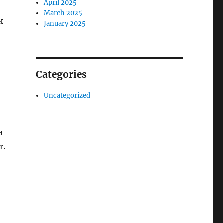
April 2025
March 2025
k
January 2025
Categories
Uncategorized
a
r.