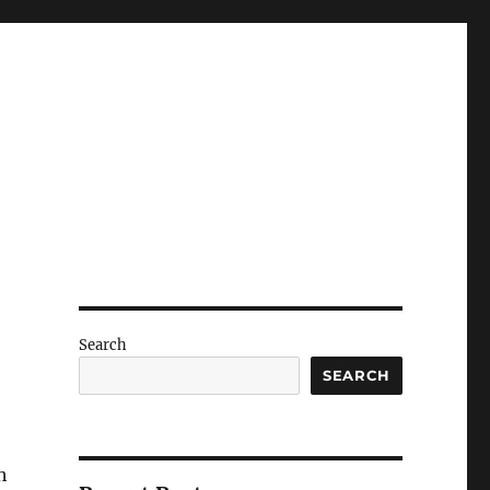
Search
SEARCH
h