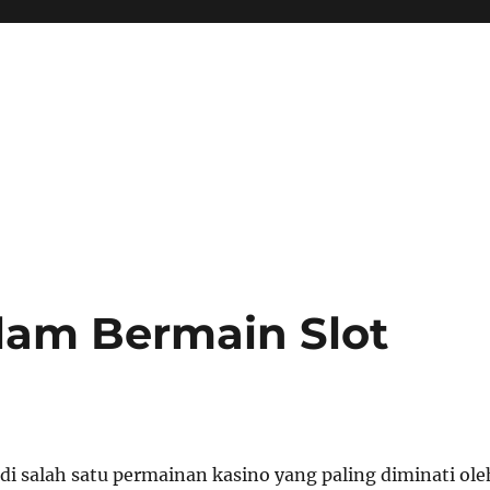
alam Bermain Slot
di salah satu permainan kasino yang paling diminati ole