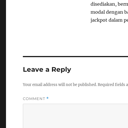
disediakan, ber
modal dengan ba
jackpot dalam p
Leave a Reply
Your email address will not be published.
Required fields
COMMENT
*