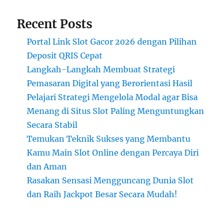
Recent Posts
Portal Link Slot Gacor 2026 dengan Pilihan
Deposit QRIS Cepat
Langkah-Langkah Membuat Strategi
Pemasaran Digital yang Berorientasi Hasil
Pelajari Strategi Mengelola Modal agar Bisa
Menang di Situs Slot Paling Menguntungkan
Secara Stabil
Temukan Teknik Sukses yang Membantu
Kamu Main Slot Online dengan Percaya Diri
dan Aman
Rasakan Sensasi Mengguncang Dunia Slot
dan Raih Jackpot Besar Secara Mudah!