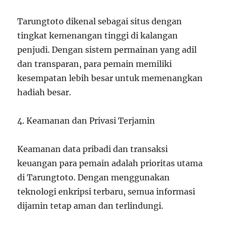
Tarungtoto dikenal sebagai situs dengan
tingkat kemenangan tinggi di kalangan
penjudi. Dengan sistem permainan yang adil
dan transparan, para pemain memiliki
kesempatan lebih besar untuk memenangkan
hadiah besar.
4. Keamanan dan Privasi Terjamin
Keamanan data pribadi dan transaksi
keuangan para pemain adalah prioritas utama
di Tarungtoto. Dengan menggunakan
teknologi enkripsi terbaru, semua informasi
dijamin tetap aman dan terlindungi.