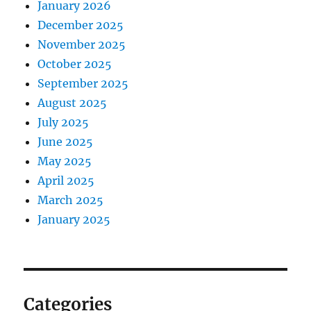
January 2026
December 2025
November 2025
October 2025
September 2025
August 2025
July 2025
June 2025
May 2025
April 2025
March 2025
January 2025
Categories