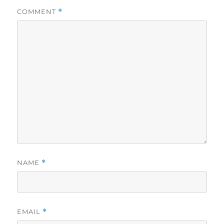
COMMENT
*
NAME
*
EMAIL
*