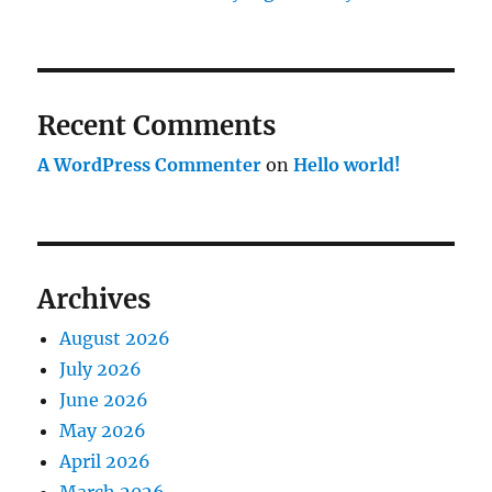
Recent Comments
A WordPress Commenter
on
Hello world!
Archives
August 2026
July 2026
June 2026
May 2026
April 2026