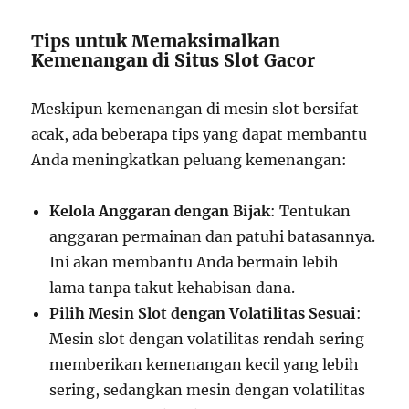
Tips untuk Memaksimalkan
Kemenangan di Situs Slot Gacor
Meskipun kemenangan di mesin slot bersifat
acak, ada beberapa tips yang dapat membantu
Anda meningkatkan peluang kemenangan:
Kelola Anggaran dengan Bijak
: Tentukan
anggaran permainan dan patuhi batasannya.
Ini akan membantu Anda bermain lebih
lama tanpa takut kehabisan dana.
Pilih Mesin Slot dengan Volatilitas Sesuai
:
Mesin slot dengan volatilitas rendah sering
memberikan kemenangan kecil yang lebih
sering, sedangkan mesin dengan volatilitas