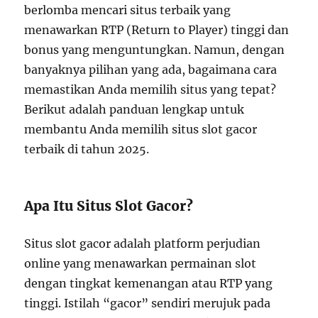
berlomba mencari situs terbaik yang
menawarkan RTP (Return to Player) tinggi dan
bonus yang menguntungkan. Namun, dengan
banyaknya pilihan yang ada, bagaimana cara
memastikan Anda memilih situs yang tepat?
Berikut adalah panduan lengkap untuk
membantu Anda memilih situs slot gacor
terbaik di tahun 2025.
Apa Itu Situs Slot Gacor?
Situs slot gacor adalah platform perjudian
online yang menawarkan permainan slot
dengan tingkat kemenangan atau RTP yang
tinggi. Istilah “gacor” sendiri merujuk pada