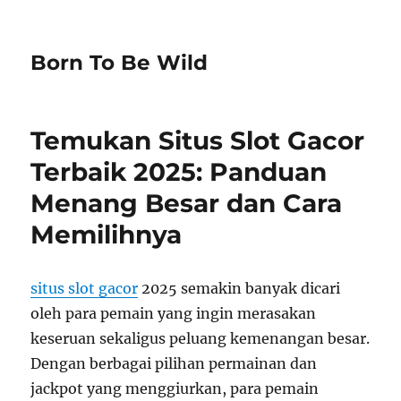
Born To Be Wild
Temukan Situs Slot Gacor
Terbaik 2025: Panduan
Menang Besar dan Cara
Memilihnya
situs slot gacor
2025 semakin banyak dicari
oleh para pemain yang ingin merasakan
keseruan sekaligus peluang kemenangan besar.
Dengan berbagai pilihan permainan dan
jackpot yang menggiurkan, para pemain