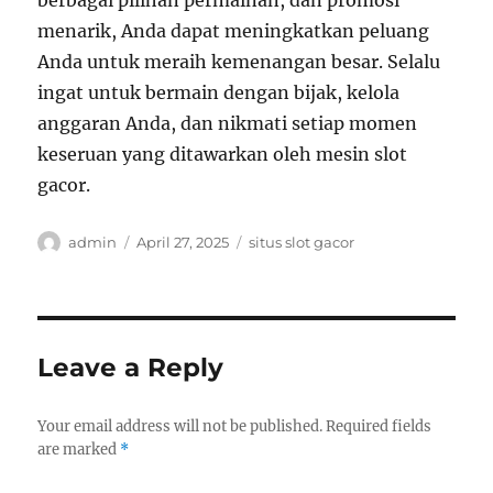
berbagai pilihan permainan, dan promosi
menarik, Anda dapat meningkatkan peluang
Anda untuk meraih kemenangan besar. Selalu
ingat untuk bermain dengan bijak, kelola
anggaran Anda, dan nikmati setiap momen
keseruan yang ditawarkan oleh mesin slot
gacor.
Author
Posted
Tags
admin
April 27, 2025
situs slot gacor
on
Leave a Reply
Your email address will not be published.
Required fields
are marked
*