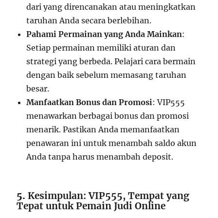
dari yang direncanakan atau meningkatkan
taruhan Anda secara berlebihan.
Pahami Permainan yang Anda Mainkan
:
Setiap permainan memiliki aturan dan
strategi yang berbeda. Pelajari cara bermain
dengan baik sebelum memasang taruhan
besar.
Manfaatkan Bonus dan Promosi
: VIP555
menawarkan berbagai bonus dan promosi
menarik. Pastikan Anda memanfaatkan
penawaran ini untuk menambah saldo akun
Anda tanpa harus menambah deposit.
5.
Kesimpulan: VIP555, Tempat yang
Tepat untuk Pemain Judi Online