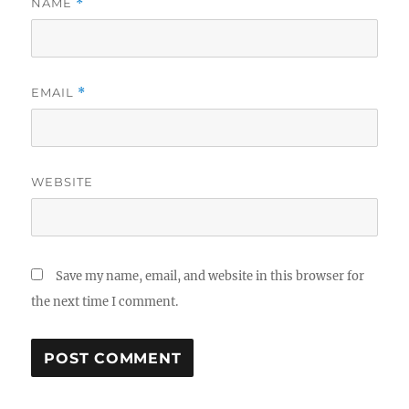
NAME
*
EMAIL
*
WEBSITE
Save my name, email, and website in this browser for
the next time I comment.