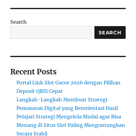
Search
SEARCH
Recent Posts
Portal Link Slot Gacor 2026 dengan Pilihan
Deposit QRIS Cepat
Langkah-Langkah Membuat Strategi
Pemasaran Digital yang Berorientasi Hasil
Pelajari Strategi Mengelola Modal agar Bisa
Menang di Situs Slot Paling Menguntungkan
Secara Stabil