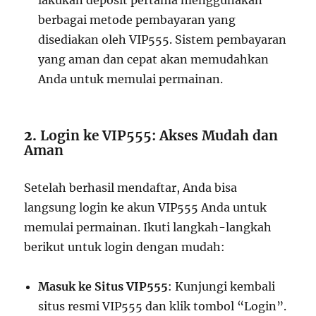
lakukan deposit pertama menggunakan
berbagai metode pembayaran yang
disediakan oleh VIP555. Sistem pembayaran
yang aman dan cepat akan memudahkan
Anda untuk memulai permainan.
2.
Login ke VIP555: Akses Mudah dan
Aman
Setelah berhasil mendaftar, Anda bisa
langsung login ke akun VIP555 Anda untuk
memulai permainan. Ikuti langkah-langkah
berikut untuk login dengan mudah:
Masuk ke Situs VIP555
: Kunjungi kembali
situs resmi VIP555 dan klik tombol “Login”.