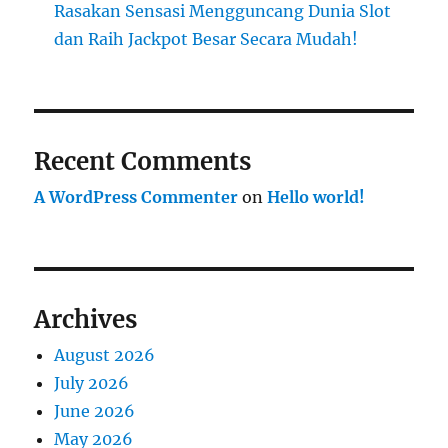
Rasakan Sensasi Mengguncang Dunia Slot
dan Raih Jackpot Besar Secara Mudah!
Recent Comments
A WordPress Commenter
on
Hello world!
Archives
August 2026
July 2026
June 2026
May 2026