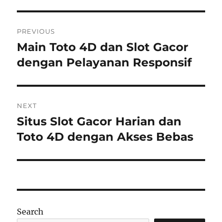
Post
PREVIOUS
navigation
Main Toto 4D dan Slot Gacor
Previous
post:
dengan Pelayanan Responsif
NEXT
Situs Slot Gacor Harian dan
Next
post:
Toto 4D dengan Akses Bebas
Search