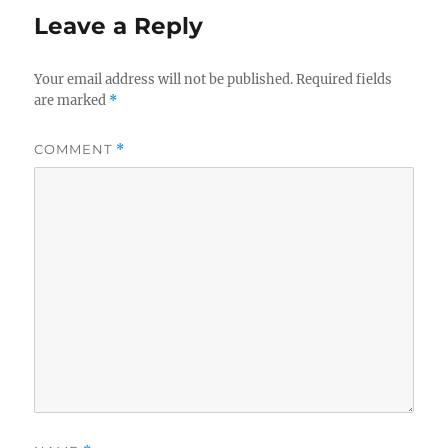
Leave a Reply
Your email address will not be published.
Required fields
are marked
*
COMMENT
*