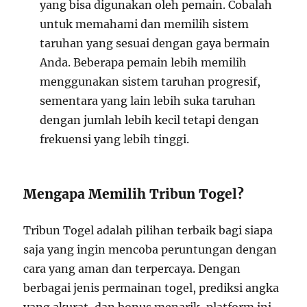
yang bisa digunakan oleh pemain. Cobalah
untuk memahami dan memilih sistem
taruhan yang sesuai dengan gaya bermain
Anda. Beberapa pemain lebih memilih
menggunakan sistem taruhan progresif,
sementara yang lain lebih suka taruhan
dengan jumlah lebih kecil tetapi dengan
frekuensi yang lebih tinggi.
Mengapa Memilih Tribun Togel?
Tribun Togel adalah pilihan terbaik bagi siapa
saja yang ingin mencoba peruntungan dengan
cara yang aman dan terpercaya. Dengan
berbagai jenis permainan togel, prediksi angka