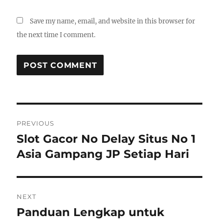
Save my name, email, and website in this browser for
the next time I comment.
Post
PREVIOUS
navigation
Slot Gacor No Delay Situs No 1
Previous
post:
Asia Gampang JP Setiap Hari
NEXT
Panduan Lengkap untuk
Next