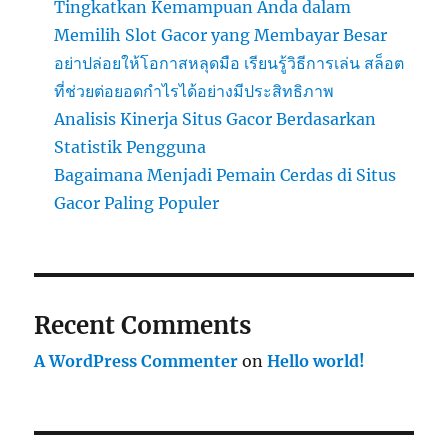
Tingkatkan Kemampuan Anda dalam
Memilih Slot Gacor yang Membayar Besar
อย่าปล่อยให้โอกาสหลุดมือ เรียนรู้วิธีการเล่น สล็อต
ที่ช่วยต่อยอดกำไรได้อย่างมีประสิทธิภาพ
Analisis Kinerja Situs Gacor Berdasarkan
Statistik Pengguna
Bagaimana Menjadi Pemain Cerdas di Situs
Gacor Paling Populer
Recent Comments
A WordPress Commenter
on
Hello world!