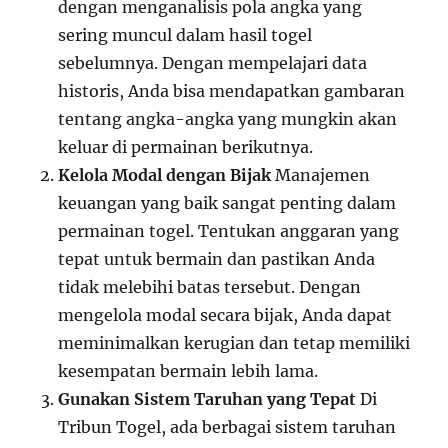
dengan menganalisis pola angka yang
sering muncul dalam hasil togel
sebelumnya. Dengan mempelajari data
historis, Anda bisa mendapatkan gambaran
tentang angka-angka yang mungkin akan
keluar di permainan berikutnya.
Kelola Modal dengan Bijak
Manajemen
keuangan yang baik sangat penting dalam
permainan togel. Tentukan anggaran yang
tepat untuk bermain dan pastikan Anda
tidak melebihi batas tersebut. Dengan
mengelola modal secara bijak, Anda dapat
meminimalkan kerugian dan tetap memiliki
kesempatan bermain lebih lama.
Gunakan Sistem Taruhan yang Tepat
Di
Tribun Togel, ada berbagai sistem taruhan