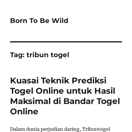
Born To Be Wild
Tag:
tribun togel
Kuasai Teknik Prediksi
Togel Online untuk Hasil
Maksimal di Bandar Togel
Online
Dalam dunia perjudian daring, Tribuntogel