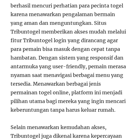
berhasil mencuri perhatian para pecinta togel
karena menawarkan pengalaman bermain
yang aman dan menguntungkan. Situs
Tribuntogel memberikan akses mudah melalui
fitur Tribuntogel login yang dirancang agar
para pemain bisa masuk dengan cepat tanpa
hambatan. Dengan sistem yang responsif dan
antarmuka yang user-friendly, pemain merasa
nyaman saat menavigasi berbagai menu yang
tersedia. Menawarkan berbagai jenis
permainan togel online, platform ini menjadi
pilihan utama bagi mereka yang ingin mencari
keberuntungan tanpa harus keluar rumah.
Selain menawarkan kemudahan akses,
Tribuntogel juga dikenal karena kepercayaan