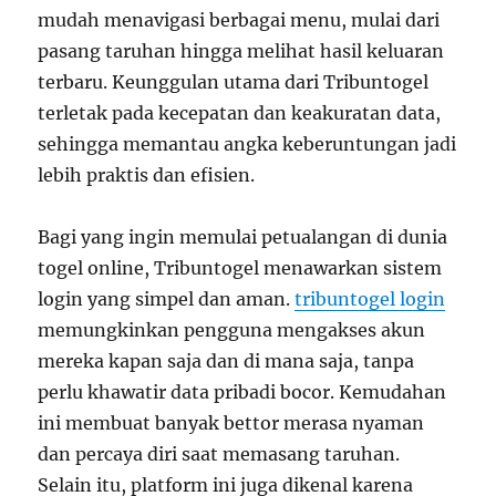
mudah menavigasi berbagai menu, mulai dari
pasang taruhan hingga melihat hasil keluaran
terbaru. Keunggulan utama dari Tribuntogel
terletak pada kecepatan dan keakuratan data,
sehingga memantau angka keberuntungan jadi
lebih praktis dan efisien.
Bagi yang ingin memulai petualangan di dunia
togel online, Tribuntogel menawarkan sistem
login yang simpel dan aman.
tribuntogel login
memungkinkan pengguna mengakses akun
mereka kapan saja dan di mana saja, tanpa
perlu khawatir data pribadi bocor. Kemudahan
ini membuat banyak bettor merasa nyaman
dan percaya diri saat memasang taruhan.
Selain itu, platform ini juga dikenal karena