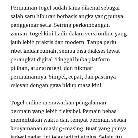
Permainan togel sudah lama dikenal sebagai
salah satu hiburan berbasis angka yang punya
penggemar setia. Seiring perkembangan
zaman, togel kini hadir dalam versi online yang
jauh lebih praktis dan modern. Tanpa perlu
ribet keluar rumah, semua bisa diakses lewat
perangkat digital. Tinggal buka platform
pilihan, atur strategi, dan nikmati
permainannya. Simpel, cepat, dan pastinya
relevan dengan gaya hidup masa kini.
Togel online menawarkan pengalaman
bermain yang lebih fleksibel. Pemain bebas
menentukan waktu dan tempat bermain sesuai
kenyamanan masing-masing. Buat yang punya
jadwal padat, ini jelas jadi nilai plus. Selain itu,