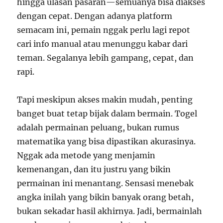
hingga ulasan pasaran—semuanya bisa diakses
dengan cepat. Dengan adanya platform
semacam ini, pemain nggak perlu lagi repot
cari info manual atau menunggu kabar dari
teman. Segalanya lebih gampang, cepat, dan
rapi.
Tapi meskipun akses makin mudah, penting
banget buat tetap bijak dalam bermain. Togel
adalah permainan peluang, bukan rumus
matematika yang bisa dipastikan akurasinya.
Nggak ada metode yang menjamin
kemenangan, dan itu justru yang bikin
permainan ini menantang. Sensasi menebak
angka inilah yang bikin banyak orang betah,
bukan sekadar hasil akhirnya. Jadi, bermainlah