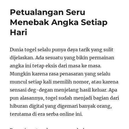
Menikmati
Petualangan Seru
Permainan
Togel
Menebak Angka Setiap
Online
Hari
di
Era
Digital
Dunia togel selalu punya daya tarik yang sulit
dijelaskan. Ada sesuatu yang bikin permainan
angka ini tetap eksis dari masa ke masa.
Mungkin karena rasa penasaran yang selalu
muncul setiap kali memilih nomor, atau karena
sensasi deg-degan menjelang hasil keluar. Apa
pun alasannya, togel sudah menjadi bagian dari
hiburan digital yang digemari banyak orang,
terutama di era serba online ini.