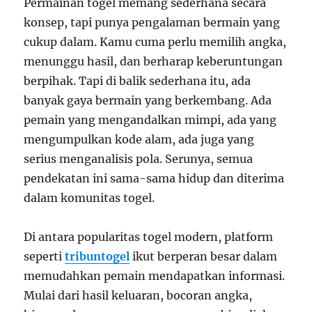
Permainan togel memang sederhana secara
konsep, tapi punya pengalaman bermain yang
cukup dalam. Kamu cuma perlu memilih angka,
menunggu hasil, dan berharap keberuntungan
berpihak. Tapi di balik sederhana itu, ada
banyak gaya bermain yang berkembang. Ada
pemain yang mengandalkan mimpi, ada yang
mengumpulkan kode alam, ada juga yang
serius menganalisis pola. Serunya, semua
pendekatan ini sama-sama hidup dan diterima
dalam komunitas togel.
Di antara popularitas togel modern, platform
seperti
tribuntogel
ikut berperan besar dalam
memudahkan pemain mendapatkan informasi.
Mulai dari hasil keluaran, bocoran angka,