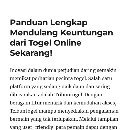
Kuasai
Teknik
Prediksi
Panduan Lengkap
Togel
Online
Mendulang Keuntungan
untuk
dari Togel Online
Hasil
Maksimal
Sekarang!
di
Bandar
Togel
Inovasi dalam dunia perjudian daring semakin
Online
memikat perhatian pecinta togel. Salah satu
platform yang sedang naik daun dan sering
dibicarakan adalah Tribuntogel. Dengan
beragam fitur menarik dan kemudahan akses,
Tribuntogel mampu menyediakan pengalaman
bermain yang tak terlupakan. Melalui tampilan
yang user-friendly, para pemain dapat dengan