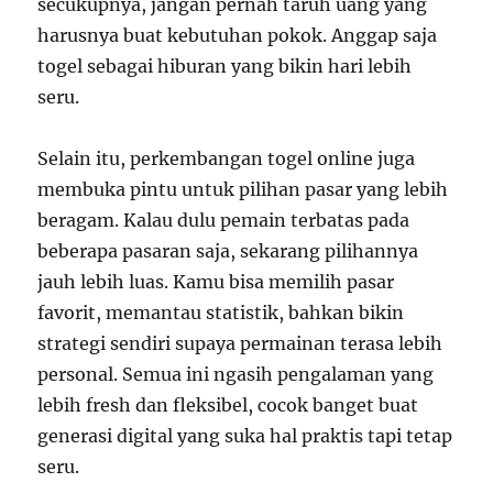
secukupnya, jangan pernah taruh uang yang
harusnya buat kebutuhan pokok. Anggap saja
togel sebagai hiburan yang bikin hari lebih
seru.
Selain itu, perkembangan togel online juga
membuka pintu untuk pilihan pasar yang lebih
beragam. Kalau dulu pemain terbatas pada
beberapa pasaran saja, sekarang pilihannya
jauh lebih luas. Kamu bisa memilih pasar
favorit, memantau statistik, bahkan bikin
strategi sendiri supaya permainan terasa lebih
personal. Semua ini ngasih pengalaman yang
lebih fresh dan fleksibel, cocok banget buat
generasi digital yang suka hal praktis tapi tetap
seru.