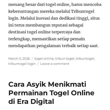
menang besar dari togel online, harus mencoba
keberuntungan mereka melalui Tribuntogel
login. Melalui inovasi dan dedikasi tinggi, situs
ini terus membangun reputasi sebagai
destinasi togel online terpercaya dan
terlengkap, memastikan setiap pemain
mendapatkan pengalaman terbaik setiap saat.
Posted
Tags
March 5, 2026
togel online
,
tribun togel
,
tribuntogel
,
on
on
tribuntogel login
Leave a comment
Panduan
Lengkap
Mendulang
Cara Asyik Menikmati
Keuntungan
dari
Permainan Togel Online
Togel
di Era Digital
Online
Sekarang!