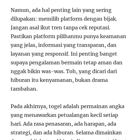
Namun, ada hal penting lain yang sering
dilupakan: memilih platform dengan bijak.
Jangan asal ikut tren tanpa cek reputasi.
Pastikan platform pilihanmu punya keamanan
yang jelas, informasi yang transparan, dan
layanan yang responsif. Ini penting banget
supaya pengalaman bermain tetap aman dan
nggak bikin was-was. Toh, yang dicari dari
hiburan itu kenyamanan, bukan drama
tambahan.
Pada akhirnya, togel adalah permainan angka
yang menawarkan petualangan kecil setiap
hari. Ada rasa penasaran, ada harapan, ada
strategi, dan ada hiburan. Selama dimainkan