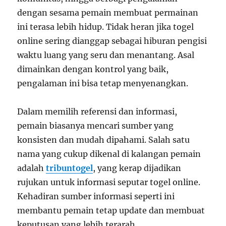
dengan sesama pemain membuat permainan
ini terasa lebih hidup. Tidak heran jika togel
online sering dianggap sebagai hiburan pengisi
waktu luang yang seru dan menantang. Asal
dimainkan dengan kontrol yang baik,
pengalaman ini bisa tetap menyenangkan.
Dalam memilih referensi dan informasi,
pemain biasanya mencari sumber yang
konsisten dan mudah dipahami. Salah satu
nama yang cukup dikenal di kalangan pemain
adalah
tribuntogel
, yang kerap dijadikan
rujukan untuk informasi seputar togel online.
Kehadiran sumber informasi seperti ini
membantu pemain tetap update dan membuat
keputusan yang lebih terarah.