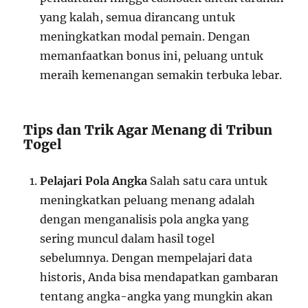
yang kalah, semua dirancang untuk
meningkatkan modal pemain. Dengan
memanfaatkan bonus ini, peluang untuk
meraih kemenangan semakin terbuka lebar.
Tips dan Trik Agar Menang di Tribun
Togel
Pelajari Pola Angka
Salah satu cara untuk
meningkatkan peluang menang adalah
dengan menganalisis pola angka yang
sering muncul dalam hasil togel
sebelumnya. Dengan mempelajari data
historis, Anda bisa mendapatkan gambaran
tentang angka-angka yang mungkin akan