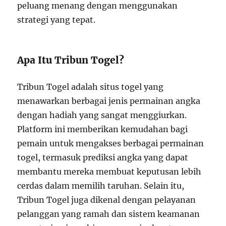
peluang menang dengan menggunakan
strategi yang tepat.
Apa Itu Tribun Togel?
Tribun Togel adalah situs togel yang
menawarkan berbagai jenis permainan angka
dengan hadiah yang sangat menggiurkan.
Platform ini memberikan kemudahan bagi
pemain untuk mengakses berbagai permainan
togel, termasuk prediksi angka yang dapat
membantu mereka membuat keputusan lebih
cerdas dalam memilih taruhan. Selain itu,
Tribun Togel juga dikenal dengan pelayanan
pelanggan yang ramah dan sistem keamanan