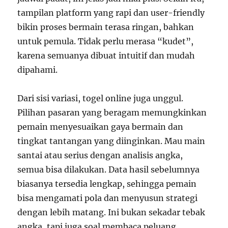
tampilan platform yang rapi dan user-friendly
bikin proses bermain terasa ringan, bahkan
untuk pemula. Tidak perlu merasa “kudet”,
karena semuanya dibuat intuitif dan mudah
dipahami.
Dari sisi variasi, togel online juga unggul.
Pilihan pasaran yang beragam memungkinkan
pemain menyesuaikan gaya bermain dan
tingkat tantangan yang diinginkan. Mau main
santai atau serius dengan analisis angka,
semua bisa dilakukan. Data hasil sebelumnya
biasanya tersedia lengkap, sehingga pemain
bisa mengamati pola dan menyusun strategi
dengan lebih matang. Ini bukan sekadar tebak
angka, tapi juga soal membaca peluang.