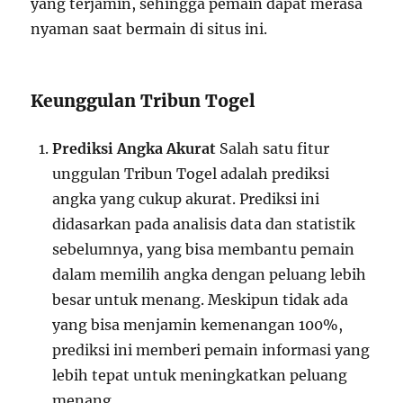
yang terjamin, sehingga pemain dapat merasa
nyaman saat bermain di situs ini.
Keunggulan Tribun Togel
Prediksi Angka Akurat
Salah satu fitur
unggulan Tribun Togel adalah prediksi
angka yang cukup akurat. Prediksi ini
didasarkan pada analisis data dan statistik
sebelumnya, yang bisa membantu pemain
dalam memilih angka dengan peluang lebih
besar untuk menang. Meskipun tidak ada
yang bisa menjamin kemenangan 100%,
prediksi ini memberi pemain informasi yang
lebih tepat untuk meningkatkan peluang
menang.