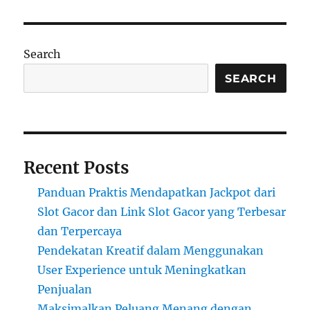
Togel:
Platform
Togel
Terpercaya
Search
dan
Cara
SEARCH
Menang
Mudah
Recent Posts
Panduan Praktis Mendapatkan Jackpot dari
Slot Gacor dan Link Slot Gacor yang Terbesar
dan Terpercaya
Pendekatan Kreatif dalam Menggunakan
User Experience untuk Meningkatkan
Penjualan
Maksimalkan Peluang Menang dengan