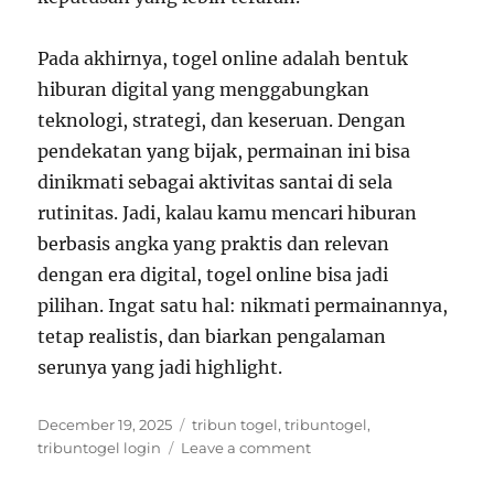
Pada akhirnya, togel online adalah bentuk
hiburan digital yang menggabungkan
teknologi, strategi, dan keseruan. Dengan
pendekatan yang bijak, permainan ini bisa
dinikmati sebagai aktivitas santai di sela
rutinitas. Jadi, kalau kamu mencari hiburan
berbasis angka yang praktis dan relevan
dengan era digital, togel online bisa jadi
pilihan. Ingat satu hal: nikmati permainannya,
tetap realistis, dan biarkan pengalaman
serunya yang jadi highlight.
Posted
Tags
December 19, 2025
tribun togel
,
tribuntogel
,
on
on
tribuntogel login
Leave a comment
Cara
Asyik