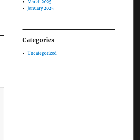
March 2025
January 2025
Categories
Uncategorized