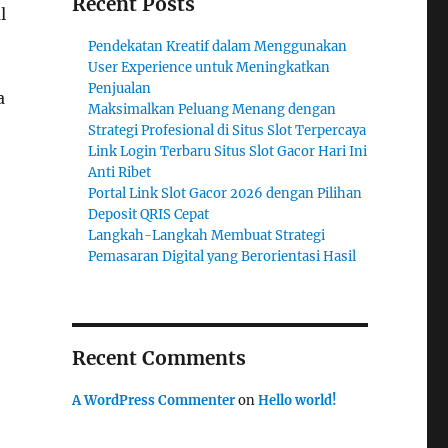
Recent Posts
l
Pendekatan Kreatif dalam Menggunakan
User Experience untuk Meningkatkan
Penjualan
a
Maksimalkan Peluang Menang dengan
Strategi Profesional di Situs Slot Terpercaya
Link Login Terbaru Situs Slot Gacor Hari Ini
Anti Ribet
Portal Link Slot Gacor 2026 dengan Pilihan
Deposit QRIS Cepat
Langkah-Langkah Membuat Strategi
Pemasaran Digital yang Berorientasi Hasil
Recent Comments
A WordPress Commenter
on
Hello world!