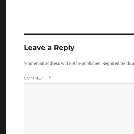
Leave a Reply
Your email address will not be published.
Required fields
COMMENT
*