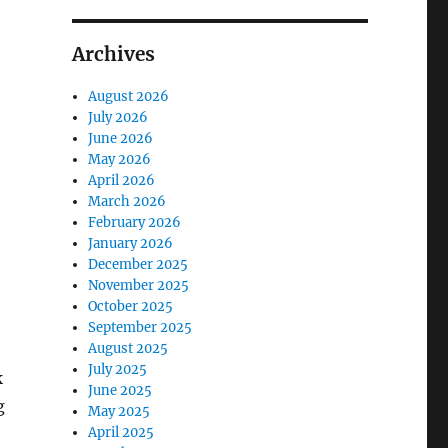
Archives
August 2026
July 2026
June 2026
May 2026
April 2026
March 2026
February 2026
January 2026
December 2025
November 2025
October 2025
September 2025
August 2025
July 2025
k
June 2025
g
May 2025
April 2025