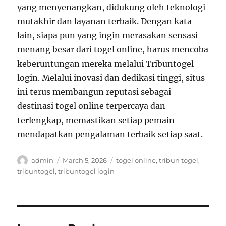
yang menyenangkan, didukung oleh teknologi
mutakhir dan layanan terbaik. Dengan kata
lain, siapa pun yang ingin merasakan sensasi
menang besar dari togel online, harus mencoba
keberuntungan mereka melalui Tribuntogel
login. Melalui inovasi dan dedikasi tinggi, situs
ini terus membangun reputasi sebagai
destinasi togel online terpercaya dan
terlengkap, memastikan setiap pemain
mendapatkan pengalaman terbaik setiap saat.
Author
Posted
Tags
admin
March 5, 2026
togel online
,
tribun togel
,
on
tribuntogel
,
tribuntogel login