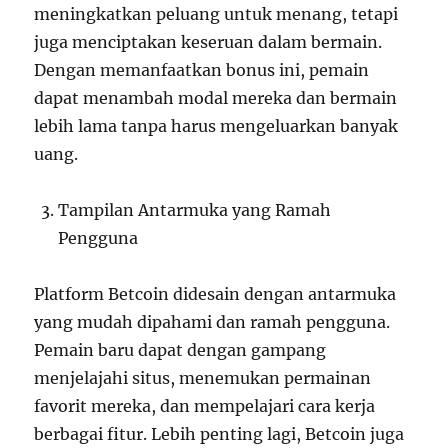
meningkatkan peluang untuk menang, tetapi
juga menciptakan keseruan dalam bermain.
Dengan memanfaatkan bonus ini, pemain
dapat menambah modal mereka dan bermain
lebih lama tanpa harus mengeluarkan banyak
uang.
Tampilan Antarmuka yang Ramah
Pengguna
Platform Betcoin didesain dengan antarmuka
yang mudah dipahami dan ramah pengguna.
Pemain baru dapat dengan gampang
menjelajahi situs, menemukan permainan
favorit mereka, dan mempelajari cara kerja
berbagai fitur. Lebih penting lagi, Betcoin juga