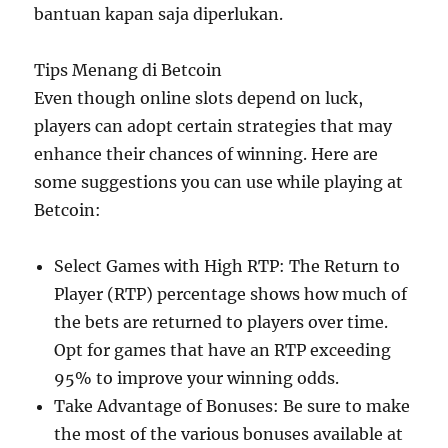
bantuan kapan saja diperlukan.
Tips Menang di Betcoin
Even though online slots depend on luck,
players can adopt certain strategies that may
enhance their chances of winning. Here are
some suggestions you can use while playing at
Betcoin:
Select Games with High RTP: The Return to
Player (RTP) percentage shows how much of
the bets are returned to players over time.
Opt for games that have an RTP exceeding
95% to improve your winning odds.
Take Advantage of Bonuses: Be sure to make
the most of the various bonuses available at