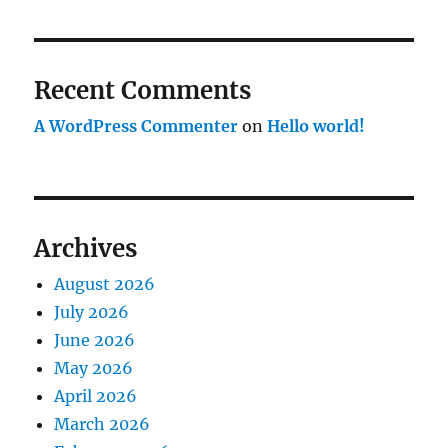
Recent Comments
A WordPress Commenter
on
Hello world!
Archives
August 2026
July 2026
June 2026
May 2026
April 2026
March 2026