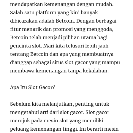
mendapatkan kemenangan dengan mudah.
Salah satu platform yang kini banyak
dibicarakan adalah Betcoin. Dengan berbagai
fitur menarik dan promosi yang menggoda,
Betcoin telah menjadi pilihan utama bagi
pencinta slot. Mari kita telusuri lebih jauh
tentang Betcoin dan apa yang membuatnya
dianggap sebagai situs slot gacor yang mampu
membawa kemenangan tanpa kekalahan.
Apa Itu Slot Gacor?
Sebelum kita melanjutkan, penting untuk
mengetahui arti dari slot gacor. Slot gacor
merujuk pada mesin slot yang memiliki
peluang kemenangan tinggi. Ini berarti mesin