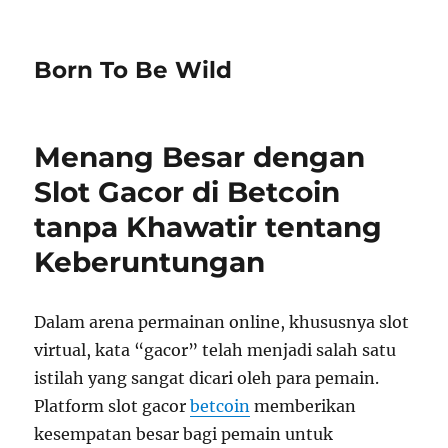
Born To Be Wild
Menang Besar dengan
Slot Gacor di Betcoin
tanpa Khawatir tentang
Keberuntungan
Dalam arena permainan online, khususnya slot
virtual, kata “gacor” telah menjadi salah satu
istilah yang sangat dicari oleh para pemain.
Platform slot gacor
betcoin
memberikan
kesempatan besar bagi pemain untuk