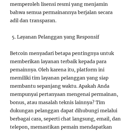
memperoleh lisensi resmi yang menjamin
bahwa semua permainannya berjalan secara
adil dan transparan.
Layanan Pelanggan yang Responsif
Betcoin menyadari betapa pentingnya untuk
memberikan layanan terbaik kepada para
pemainnya. Oleh karena itu, platform ini
memiliki tim layanan pelanggan yang siap
membantu sepanjang waktu. Apakah Anda
mempunyai pertanyaan mengenai permainan,
bonus, atau masalah teknis lainnya? Tim
dukungan pelanggan dapat dihubungi melalui
berbagai cara, seperti chat langsung, email, dan
telepon, memastikan pemain mendapatkan