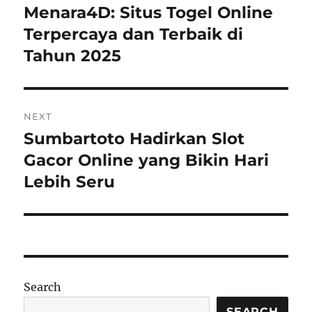
navigation
Menara4D: Situs Togel Online
Previous
post:
Terpercaya dan Terbaik di
Tahun 2025
NEXT
Sumbartoto Hadirkan Slot
Next
post:
Gacor Online yang Bikin Hari
Lebih Seru
Search
SEARCH