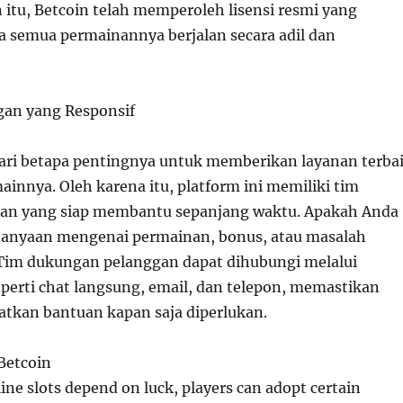
n itu, Betcoin telah memperoleh lisensi resmi yang
semua permainannya berjalan secara adil dan
gan yang Responsif
ri betapa pentingnya untuk memberikan layanan terba
innya. Oleh karena itu, platform ini memiliki tim
gan yang siap membantu sepanjang waktu. Apakah Anda
anyaan mengenai permainan, bonus, atau masalah
 Tim dukungan pelanggan dapat dihubungi melalui
eperti chat langsung, email, dan telepon, memastikan
kan bantuan kapan saja diperlukan.
Betcoin
ne slots depend on luck, players can adopt certain