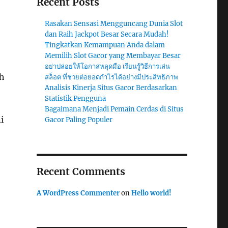
Recent Posts
Rasakan Sensasi Mengguncang Dunia Slot
dan Raih Jackpot Besar Secara Mudah!
Tingkatkan Kemampuan Anda dalam
Memilih Slot Gacor yang Membayar Besar
อย่าปล่อยให้โอกาสหลุดมือ เรียนรู้วิธีการเล่น
ah
สล็อต ที่ช่วยต่อยอดกำไรได้อย่างมีประสิทธิภาพ
Analisis Kinerja Situs Gacor Berdasarkan
Statistik Pengguna
Bagaimana Menjadi Pemain Cerdas di Situs
i
Gacor Paling Populer
Recent Comments
A WordPress Commenter
on
Hello world!