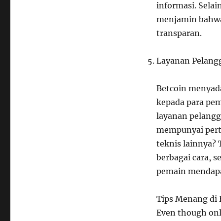
informasi. Selai
menjamin bahwa 
transparan.
Layanan Pelang
Betcoin menyada
kepada para pema
layanan pelang
mempunyai pert
teknis lainnya?
berbagai cara, s
pemain mendapat
Tips Menang di 
Even though onli