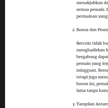
menakjubkan dan
semua pemain. 
permainan yang 
Bonus dan Prom
Betcoin tidak h
menghadirkan b
bergabung dapa
pemain yang loy
mingguan. Bonu
tetapi juga me
bonus ini, pem
lama tanpa har
Tampilan Anta