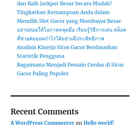
dan Raih Jackpot Besar Secara Mudah!
Tingkatkan Kemampuan Anda dalam
Memilih Slot Gacor yang Membayar Besar
อย่าปล่อยให้โอกาสหลุดมือ เรียนรู้วิธีการเล่น สล็อต
ที่ช่วยต่อยอดกำไรได้อย่างมีประสิทธิภาพ
Analisis Kinerja Situs Gacor Berdasarkan
Statistik Pengguna
Bagaimana Menjadi Pemain Cerdas di Situs
Gacor Paling Populer
Recent Comments
A WordPress Commenter
on
Hello world!