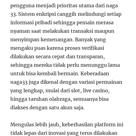
pengguna menjadi prioritas utama dari naga
33. Sistem enkripsi canggih melindungi setiap
informasi pribadi sehingga pemain merasa
nyaman saat melakukan transaksi maupun
menyimpan kemenangan. Banyak yang
mengaku puas karena proses verifikasi
dilakukan secara cepat dan transparan,
sehingga mereka tidak perlu menunggu lama
untuk bisa kembali bermain. Keberadaan
naga33 juga dikenal dengan variasi permainan
yang lengkap, mulai dari slot, live casino,
hingga taruhan olahraga, semuanya bisa
diakses dengan satu akun saja.
Mengulas lebih jauh, keberhasilan platform ini
tidak lepas dari inovasi yang terus dilakukan