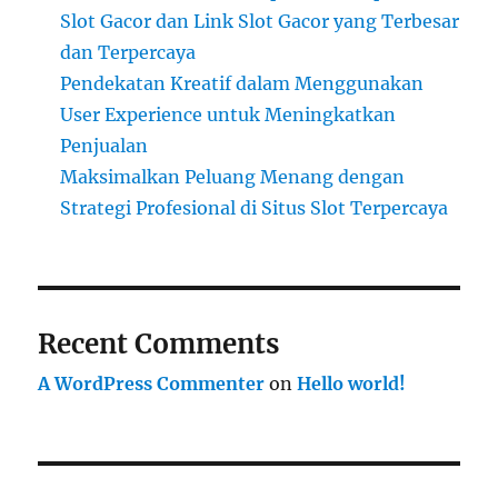
Slot Gacor dan Link Slot Gacor yang Terbesar
dan Terpercaya
Pendekatan Kreatif dalam Menggunakan
User Experience untuk Meningkatkan
Penjualan
Maksimalkan Peluang Menang dengan
Strategi Profesional di Situs Slot Terpercaya
Recent Comments
A WordPress Commenter
on
Hello world!