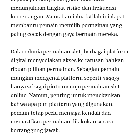
menunjukkan tingkat risiko dan frekuensi
kemenangan. Memahami dua istilah ini dapat
membantu pemain memilih permainan yang
paling cocok dengan gaya bermain mereka.
Dalam dunia permainan slot, berbagai platform
digital menyediakan akses ke ratusan bahkan
ribuan pilihan permainan. Sebagian pemain
mungkin mengenal platform seperti
naga33
hanya sebagai pintu menuju permainan slot
online. Namun, penting untuk menekankan
bahwa apa pun platform yang digunakan,
pemain tetap perlu menjaga kendali dan
memastikan permainan dilakukan secara
bertanggung jawab.