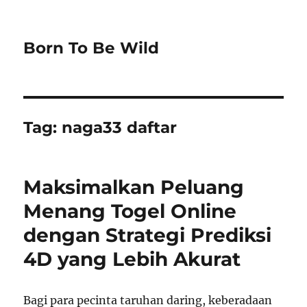
Born To Be Wild
Tag:
naga33 daftar
Maksimalkan Peluang
Menang Togel Online
dengan Strategi Prediksi
4D yang Lebih Akurat
Bagi para pecinta taruhan daring, keberadaan