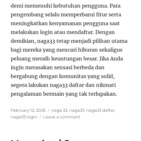
demi memenuhi kebutuhan pengguna. Para
pengembang selalu memperbarui fitur serta
meningkatkan kenyamanan pengguna saat
melakukan login atau mendaftar. Dengan
demikian, naga33 tetap menjadi pilihan utama
bagi mereka yang mencari hiburan sekaligus
peluang meraih keuntungan besar. Jika Anda
ingin merasakan sensasi berbeda dan
bergabung dengan komunitas yang solid,
segera lakukan naga33 daftar dan nikmati
pengalaman bermain yang tak terlupakan.
Posted
Tags
February 12, 2026
naga 33
,
naga33
,
naga33 daftar
,
on
on
naga33 login
Leave a comment
Slot
Gacor
Paling