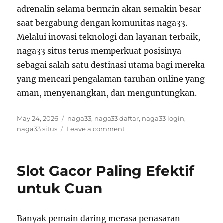
adrenalin selama bermain akan semakin besar
saat bergabung dengan komunitas naga33.
Melalui inovasi teknologi dan layanan terbaik,
naga33 situs terus memperkuat posisinya
sebagai salah satu destinasi utama bagi mereka
yang mencari pengalaman taruhan online yang
aman, menyenangkan, dan menguntungkan.
Posted
Tags
May 24, 2026
naga33
,
naga33 daftar
,
naga33 login
,
on
on
naga33 situs
Leave a comment
Maksimalkan
Peluang
Menang
Slot Gacor Paling Efektif
Togel
Online
untuk Cuan
dengan
Strategi
Prediksi
Banyak pemain daring merasa penasaran
4D