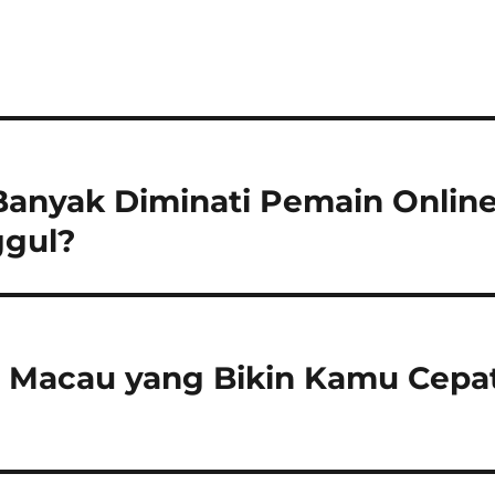
Banyak Diminati Pemain Online
ggul?
to Macau yang Bikin Kamu Cepa