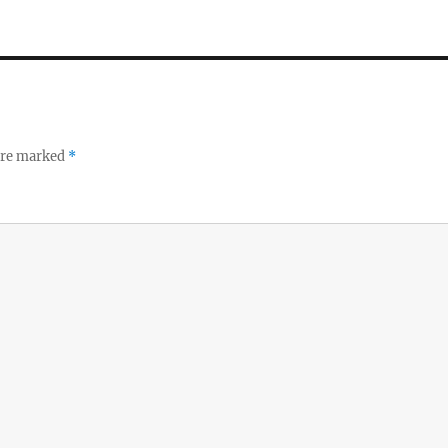
 are marked
*