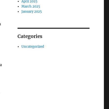
April 2025
March 2025
January 2025
m
Categories
Uncategorized
a
.