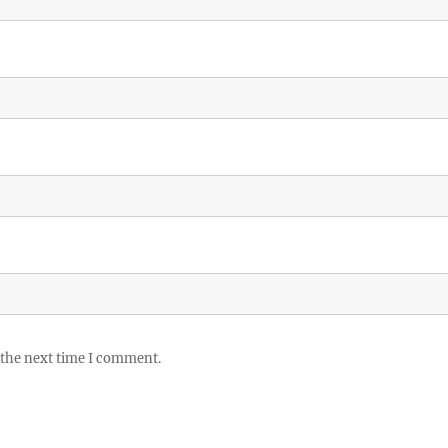
 the next time I comment.