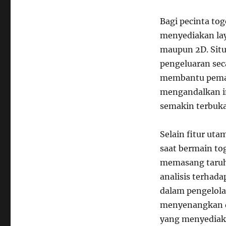
Bagi pecinta tog
menyediakan lay
maupun 2D. Situ
pengeluaran secar
membantu pemai
mengandalkan in
semakin terbuka 
Selain fitur uta
saat bermain to
memasang taruha
analisis terhada
dalam pengelola
menyenangkan da
yang menyediak