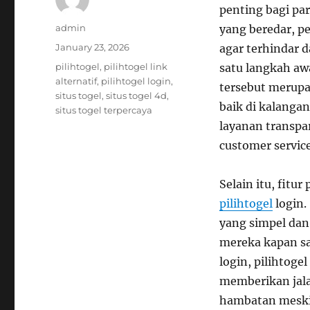
penting bagi pa
Author
admin
yang beredar, p
Posted
January 23, 2026
agar terhindar 
on
Tags
pilihtogel
,
pilihtogel link
satu langkah aw
alternatif
,
pilihtogel login
,
tersebut merupa
situs togel
,
situs togel 4d
,
baik di kalanga
situs togel terpercaya
layanan transp
customer service
Selain itu, fitu
pilihtogel
login.
yang simpel dan
mereka kapan sa
login, pilihtogel
memberikan jala
hambatan meskip