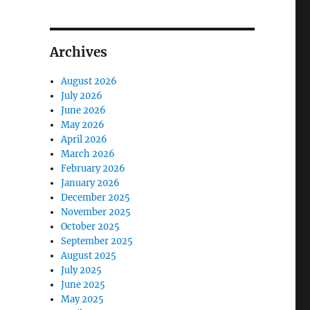
Archives
August 2026
July 2026
June 2026
May 2026
April 2026
March 2026
February 2026
January 2026
December 2025
November 2025
October 2025
September 2025
August 2025
July 2025
June 2025
May 2025