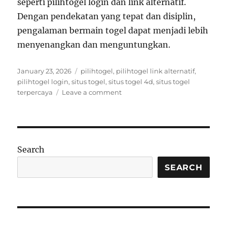
seperti pilihtogel login dan link alternatif.
Dengan pendekatan yang tepat dan disiplin,
pengalaman bermain togel dapat menjadi lebih
menyenangkan dan menguntungkan.
Posted
Tags
January 23, 2026
pilihtogel
,
pilihtogel link alternatif
,
on
pilihtogel login
,
situs togel
,
situs togel 4d
,
situs togel
on
terpercaya
Leave a comment
Situs
Togel
Online,
Gampang
Dapat
Search
Jackpot
SEARCH