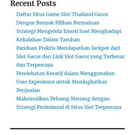
Recent Posts
Daftar Situs Game Slot Thailand Gacor
Dengan Banyak Pilihan Permainan
Strategi Mengelola Emosi Saat Menghadapi
Kekalahan Dalam Taruhan
Panduan Praktis Mendapatkan Jackpot dari
Slot Gacor dan Link Slot Gacor yang Terbesar
dan Terpercaya
Pendekatan Kreatif dalam Menggunakan
User Experience untuk Meningkatkan
Penjualan
Maksimalkan Peluang Menang dengan
Strategi Profesional di Situs Slot Terpercaya