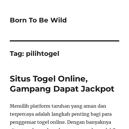
Born To Be Wild
Tag:
pilihtogel
Situs Togel Online,
Gampang Dapat Jackpot
Memilih platform taruhan yang aman dan
terpercaya adalah langkah penting bagi para
penggemar togel online. Dengan banyaknya