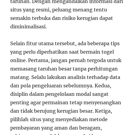
taruhan. Dengan mengandalkan informasi dari
situs yang resmi, peluang menang tentu
semakin terbuka dan risiko kerugian dapat
diminimalisasi.
Selain fitur utama tersebut, ada beberapa tips
yang perlu diperhatikan saat bermain togel
online. Pertama, jangan pernah tergoda untuk
memasang taruhan besar tanpa perhitungan
matang. Selalu lakukan analisis terhadap data
dan pola pengeluaran sebelumnya. Kedua,
disiplin dalam pengelolaan modal sangat
penting agar permainan tetap menyenangkan
dan tidak berujung kerugian besar. Ketiga,
pilihlah situs yang menyediakan metode
pembayaran yang aman dan beragam,