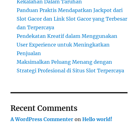
Kekalahan Dalam Taruhan
Panduan Praktis Mendapatkan Jackpot dari
Slot Gacor dan Link Slot Gacor yang Terbesar
dan Terpercaya
Pendekatan Kreatif dalam Menggunakan
User Experience untuk Meningkatkan
Penjualan
Maksimalkan Peluang Menang dengan
Strategi Profesional di Situs Slot Terpercaya
Recent Comments
A WordPress Commenter
on
Hello world!