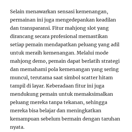
Selain menawarkan sensasi kemenangan,
permainan ini juga mengedepankan keadilan
dan transparansi. Fitur mahjong slot yang
dirancang secara profesional memastikan
setiap pemain mendapatkan peluang yang adil
untuk meraih kemenangan. Melalui mode
mahjong demo, pemain dapat berlatih strategi
dan memahami pola kemenangan yang sering
muncul, terutama saat simbol scatter hitam
tampil di layar. Keberadaan fitur ini juga
mendukung pemain untuk memaksimalkan
peluang mereka tanpa tekanan, sehingga
mereka bisa belajar dan meningkatkan
kemampuan sebelum bermain dengan taruhan
nyata.