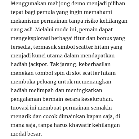
Menggunakan mahjong demo menjadi pilihan
tepat bagi pemula yang ingin memahami
mekanisme permainan tanpa risiko kehilangan
uang asli. Melalui mode ini, pemain dapat
mengeksplorasi berbagai fitur dan bonus yang
tersedia, termasuk simbol scatter hitam yang
menjadi kunci utama dalam mendapatkan
hadiah jackpot. Tak jarang, keberhasilan
menekan tombol spin di slot scatter hitam
membuka peluang untuk memenangkan
hadiah melimpah dan meningkatkan
pengalaman bermain secara keseluruhan.
Inovasi ini membuat permainan semakin
menarik dan cocok dimainkan kapan saja, di
mana saja, tanpa harus khawatir kehilangan
modal besar.