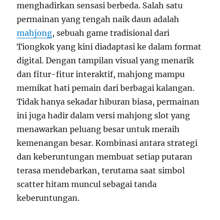
menghadirkan sensasi berbeda. Salah satu
permainan yang tengah naik daun adalah
mahjong
, sebuah game tradisional dari
Tiongkok yang kini diadaptasi ke dalam format
digital. Dengan tampilan visual yang menarik
dan fitur-fitur interaktif, mahjong mampu
memikat hati pemain dari berbagai kalangan.
Tidak hanya sekadar hiburan biasa, permainan
ini juga hadir dalam versi mahjong slot yang
menawarkan peluang besar untuk meraih
kemenangan besar. Kombinasi antara strategi
dan keberuntungan membuat setiap putaran
terasa mendebarkan, terutama saat simbol
scatter hitam muncul sebagai tanda
keberuntungan.