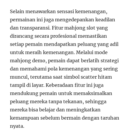
Selain menawarkan sensasi kemenangan,
permainan ini juga mengedepankan keadilan
dan transparansi. Fitur mahjong slot yang
dirancang secara profesional memastikan
setiap pemain mendapatkan peluang yang adil
untuk meraih kemenangan. Melalui mode
mahjong demo, pemain dapat berlatih strategi
dan memahami pola kemenangan yang sering
muncul, terutama saat simbol scatter hitam
tampil di layar. Keberadaan fitur ini juga
mendukung pemain untuk memaksimalkan
peluang mereka tanpa tekanan, sehingga
mereka bisa belajar dan meningkatkan
kemampuan sebelum bermain dengan taruhan
nyata.