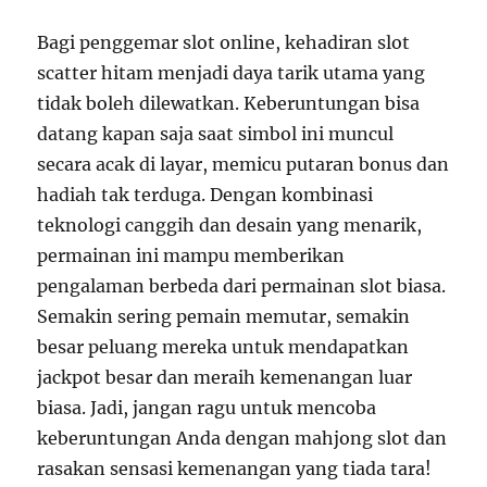
Bagi penggemar slot online, kehadiran slot
scatter hitam menjadi daya tarik utama yang
tidak boleh dilewatkan. Keberuntungan bisa
datang kapan saja saat simbol ini muncul
secara acak di layar, memicu putaran bonus dan
hadiah tak terduga. Dengan kombinasi
teknologi canggih dan desain yang menarik,
permainan ini mampu memberikan
pengalaman berbeda dari permainan slot biasa.
Semakin sering pemain memutar, semakin
besar peluang mereka untuk mendapatkan
jackpot besar dan meraih kemenangan luar
biasa. Jadi, jangan ragu untuk mencoba
keberuntungan Anda dengan mahjong slot dan
rasakan sensasi kemenangan yang tiada tara!