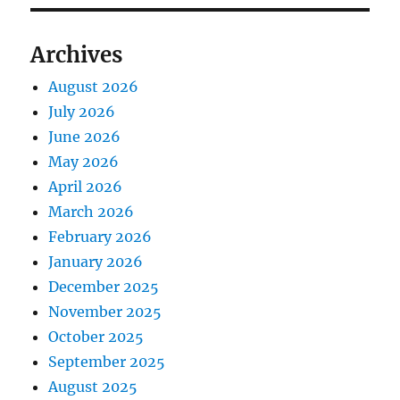
Archives
August 2026
July 2026
June 2026
May 2026
April 2026
March 2026
February 2026
January 2026
December 2025
November 2025
October 2025
September 2025
August 2025