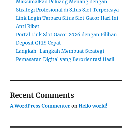
Maksimalkan Peluang Menang dengan
Strategi Profesional di Situs Slot Terpercaya
Link Login Terbaru Situs Slot Gacor Hari Ini
Anti Ribet
Portal Link Slot Gacor 2026 dengan Pilihan
Deposit QRIS Cepat
Langkah-Langkah Membuat Strategi
Pemasaran Digital yang Berorientasi Hasil
Recent Comments
A WordPress Commenter
on
Hello world!