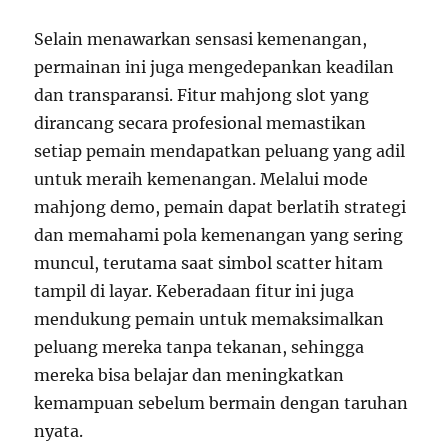
Selain menawarkan sensasi kemenangan,
permainan ini juga mengedepankan keadilan
dan transparansi. Fitur mahjong slot yang
dirancang secara profesional memastikan
setiap pemain mendapatkan peluang yang adil
untuk meraih kemenangan. Melalui mode
mahjong demo, pemain dapat berlatih strategi
dan memahami pola kemenangan yang sering
muncul, terutama saat simbol scatter hitam
tampil di layar. Keberadaan fitur ini juga
mendukung pemain untuk memaksimalkan
peluang mereka tanpa tekanan, sehingga
mereka bisa belajar dan meningkatkan
kemampuan sebelum bermain dengan taruhan
nyata.