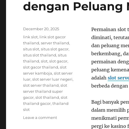
dengan Peluang 
Posted
December 20, 2025
Permainan slot t
on
Tags
link slot
,
link slot gacor
diminati, terut
thailand
,
server thailand
,
dan peluang men
situs slot
,
situs slot gacor
,
berkembang, dan
situs slot thailand
,
situs
thailand
,
slot
,
slot gacor
,
permainan denga
slot gacor thailand
,
slot
peluang kemenan
server kamboja
,
slot server
adalah
slot serv
luar
,
slot server luar negeri
,
slot server thailand
,
slot
berbeda dengan k
server thailand super
gacor
,
slot thailand
,
slot
Bagi banyak pem
thailand gacor
,
thailand
slot
dalam memilih 
on
Leave a comment
menikmati perma
Menikmati
pergi ke kasino 