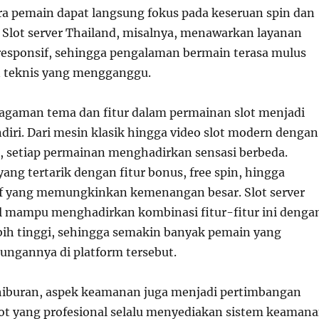
a pemain dapat langsung fokus pada keseruan spin dan
. Slot server Thailand, misalnya, menawarkan layanan
 responsif, sehingga pengalaman bermain terasa mulus
 teknis yang mengganggu.
eragaman tema dan fitur dalam permainan slot menjadi
ndiri. Dari mesin klasik hingga video slot modern dengan
, setiap permainan menghadirkan sensasi berbeda.
ng tertarik dengan fitur bonus, free spin, hingga
if yang memungkinkan kemenangan besar. Slot server
l mampu menghadirkan kombinasi fitur-fitur ini denga
bih tinggi, sehingga semakin banyak pemain yang
ngannya di platform tersebut.
hiburan, aspek keamanan juga menjadi pertimbangan
slot yang profesional selalu menyediakan sistem keaman