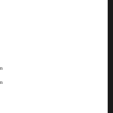
in
an