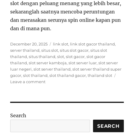
slot dengan peluang menang yang lebih besar,
sekaranglah saatnya mencoba peruntungan
dan merasakan serunya spin online kapan pun
dan di mana pun.
Posted
Tags
December 20, 2025
link slot
,
link slot gacor thailand
,
on
server thailand
,
situs slot
,
situs slot gacor
,
situs slot
thailand
,
situs thailand
,
slot
,
slot gacor
,
slot gacor
thailand
,
slot server kamboja
,
slot server luar
,
slot server
luar negeri
,
slot server thailand
,
slot server thailand super
gacor
,
slot thailand
,
slot thailand gacor
,
thailand slot
on
Leave a comment
Menikmati
Keseruan
Spin
Online
dengan
Search
Peluang
Menang
SEARCH
Tinggi