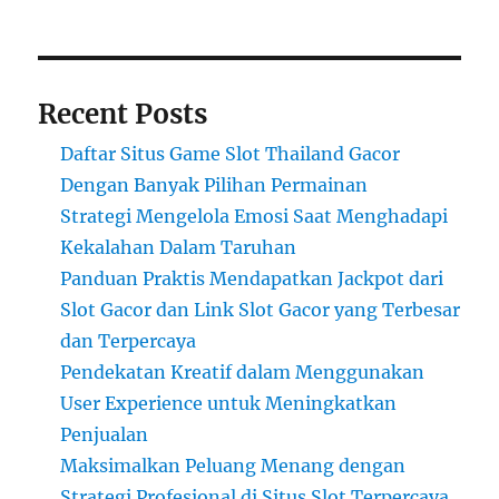
Recent Posts
Daftar Situs Game Slot Thailand Gacor
Dengan Banyak Pilihan Permainan
Strategi Mengelola Emosi Saat Menghadapi
Kekalahan Dalam Taruhan
Panduan Praktis Mendapatkan Jackpot dari
Slot Gacor dan Link Slot Gacor yang Terbesar
dan Terpercaya
Pendekatan Kreatif dalam Menggunakan
User Experience untuk Meningkatkan
Penjualan
Maksimalkan Peluang Menang dengan
Strategi Profesional di Situs Slot Terpercaya