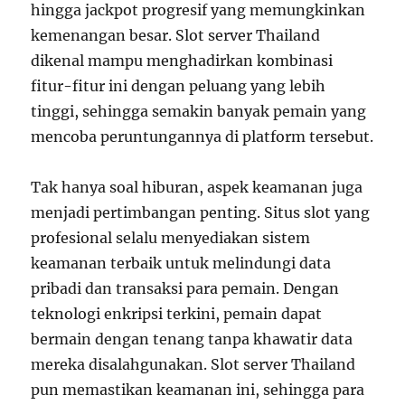
hingga jackpot progresif yang memungkinkan
kemenangan besar. Slot server Thailand
dikenal mampu menghadirkan kombinasi
fitur-fitur ini dengan peluang yang lebih
tinggi, sehingga semakin banyak pemain yang
mencoba peruntungannya di platform tersebut.
Tak hanya soal hiburan, aspek keamanan juga
menjadi pertimbangan penting. Situs slot yang
profesional selalu menyediakan sistem
keamanan terbaik untuk melindungi data
pribadi dan transaksi para pemain. Dengan
teknologi enkripsi terkini, pemain dapat
bermain dengan tenang tanpa khawatir data
mereka disalahgunakan. Slot server Thailand
pun memastikan keamanan ini, sehingga para