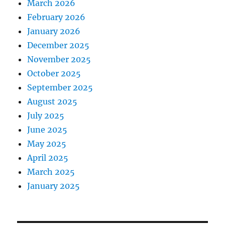
March 2026
February 2026
January 2026
December 2025
November 2025
October 2025
September 2025
August 2025
July 2025
June 2025
May 2025
April 2025
March 2025
January 2025