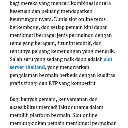
bagi mereka yang mencari kombinasi antara
keseruan dan peluang mendapatkan
keuntungan nyata. Dunia slot online terus
berkembang, dan setiap pemain kini dapat
menikmati berbagai jenis permainan dengan
tema yang beragam, fitur interaktif, dan
tentunya peluang kemenangan yang menarik.
Salah satu yang sedang naik daun adalah
slot
server thailand
, yang menawarkan
pengalaman bermain berbeda dengan kualitas
grafis tinggi dan RTP yang kompetitif.
Bagi banyak pemain, kenyamanan dan
aksesibilitas menjadi faktor utama dalam
memilih platform bermain. Slot online
memungkinkan pemain menikmati permainan