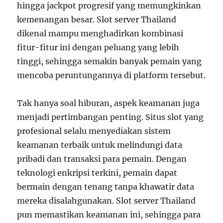
hingga jackpot progresif yang memungkinkan
kemenangan besar. Slot server Thailand
dikenal mampu menghadirkan kombinasi
fitur-fitur ini dengan peluang yang lebih
tinggi, sehingga semakin banyak pemain yang
mencoba peruntungannya di platform tersebut.
Tak hanya soal hiburan, aspek keamanan juga
menjadi pertimbangan penting. Situs slot yang
profesional selalu menyediakan sistem
keamanan terbaik untuk melindungi data
pribadi dan transaksi para pemain. Dengan
teknologi enkripsi terkini, pemain dapat
bermain dengan tenang tanpa khawatir data
mereka disalahgunakan. Slot server Thailand
pun memastikan keamanan ini, sehingga para