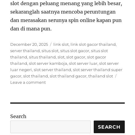
slot dengan peluang menang yang lebih besar,
sekaranglah saatnya mencoba peruntungan
dan merasakan serunya spin online kapan pun
dan di mana pun.
Posted
Tags
December 20, 2025
link slot
,
link slot gacor thailand
,
on
server thailand
,
situs slot
,
situs slot gacor
,
situs slot
thailand
,
situs thailand
,
slot
,
slot gacor
,
slot gacor
thailand
,
slot server kamboja
,
slot server luar
,
slot server
luar negeri
,
slot server thailand
,
slot server thailand super
gacor
,
slot thailand
,
slot thailand gacor
,
thailand slot
on
Leave a comment
Menikmati
Keseruan
Spin
Online
dengan
Search
Peluang
Menang
SEARCH
Tinggi