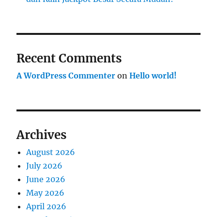
Recent Comments
A WordPress Commenter
on
Hello world!
Archives
August 2026
July 2026
June 2026
May 2026
April 2026