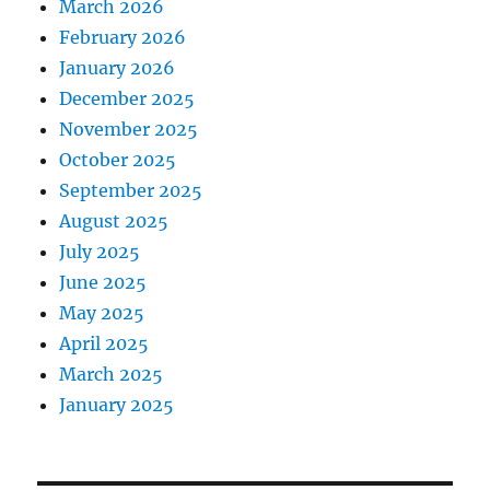
March 2026
February 2026
January 2026
December 2025
November 2025
October 2025
September 2025
August 2025
July 2025
June 2025
May 2025
April 2025
March 2025
January 2025