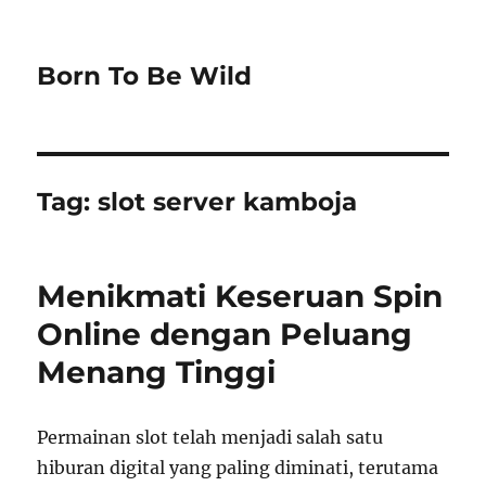
Born To Be Wild
Tag:
slot server kamboja
Menikmati Keseruan Spin
Online dengan Peluang
Menang Tinggi
Permainan slot telah menjadi salah satu
hiburan digital yang paling diminati, terutama