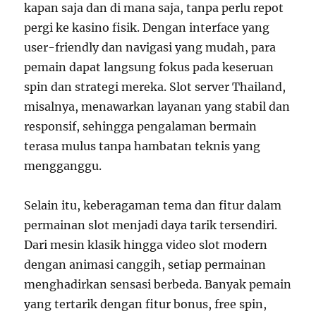
kapan saja dan di mana saja, tanpa perlu repot
pergi ke kasino fisik. Dengan interface yang
user-friendly dan navigasi yang mudah, para
pemain dapat langsung fokus pada keseruan
spin dan strategi mereka. Slot server Thailand,
misalnya, menawarkan layanan yang stabil dan
responsif, sehingga pengalaman bermain
terasa mulus tanpa hambatan teknis yang
mengganggu.
Selain itu, keberagaman tema dan fitur dalam
permainan slot menjadi daya tarik tersendiri.
Dari mesin klasik hingga video slot modern
dengan animasi canggih, setiap permainan
menghadirkan sensasi berbeda. Banyak pemain
yang tertarik dengan fitur bonus, free spin,