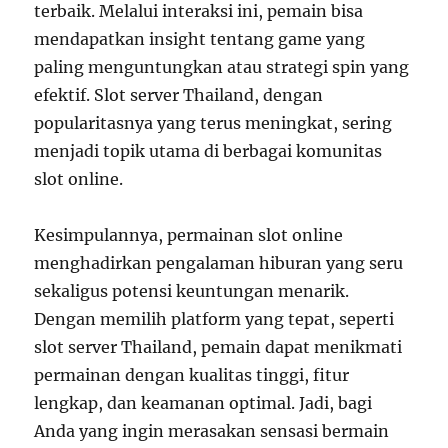
terbaik. Melalui interaksi ini, pemain bisa
mendapatkan insight tentang game yang
paling menguntungkan atau strategi spin yang
efektif. Slot server Thailand, dengan
popularitasnya yang terus meningkat, sering
menjadi topik utama di berbagai komunitas
slot online.
Kesimpulannya, permainan slot online
menghadirkan pengalaman hiburan yang seru
sekaligus potensi keuntungan menarik.
Dengan memilih platform yang tepat, seperti
slot server Thailand, pemain dapat menikmati
permainan dengan kualitas tinggi, fitur
lengkap, dan keamanan optimal. Jadi, bagi
Anda yang ingin merasakan sensasi bermain