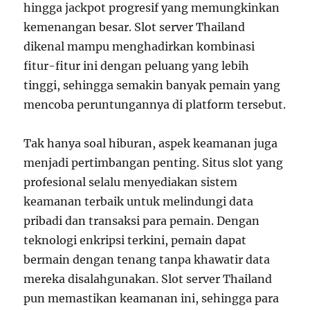
hingga jackpot progresif yang memungkinkan
kemenangan besar. Slot server Thailand
dikenal mampu menghadirkan kombinasi
fitur-fitur ini dengan peluang yang lebih
tinggi, sehingga semakin banyak pemain yang
mencoba peruntungannya di platform tersebut.
Tak hanya soal hiburan, aspek keamanan juga
menjadi pertimbangan penting. Situs slot yang
profesional selalu menyediakan sistem
keamanan terbaik untuk melindungi data
pribadi dan transaksi para pemain. Dengan
teknologi enkripsi terkini, pemain dapat
bermain dengan tenang tanpa khawatir data
mereka disalahgunakan. Slot server Thailand
pun memastikan keamanan ini, sehingga para