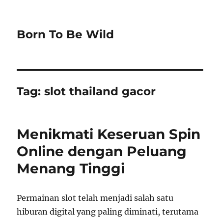
Born To Be Wild
Tag:
slot thailand gacor
Menikmati Keseruan Spin
Online dengan Peluang
Menang Tinggi
Permainan slot telah menjadi salah satu
hiburan digital yang paling diminati, terutama