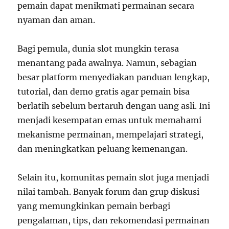
pemain dapat menikmati permainan secara
nyaman dan aman.
Bagi pemula, dunia slot mungkin terasa
menantang pada awalnya. Namun, sebagian
besar platform menyediakan panduan lengkap,
tutorial, dan demo gratis agar pemain bisa
berlatih sebelum bertaruh dengan uang asli. Ini
menjadi kesempatan emas untuk memahami
mekanisme permainan, mempelajari strategi,
dan meningkatkan peluang kemenangan.
Selain itu, komunitas pemain slot juga menjadi
nilai tambah. Banyak forum dan grup diskusi
yang memungkinkan pemain berbagi
pengalaman, tips, dan rekomendasi permainan