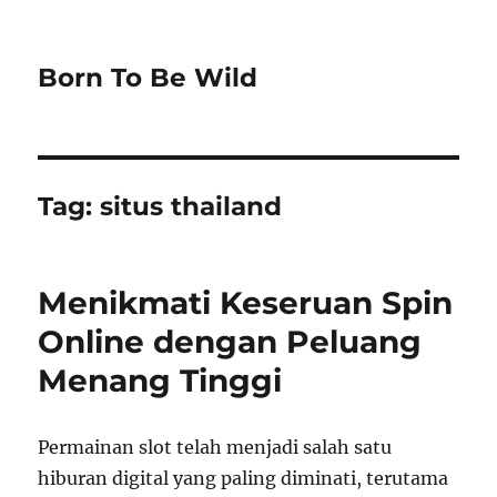
Born To Be Wild
Tag:
situs thailand
Menikmati Keseruan Spin
Online dengan Peluang
Menang Tinggi
Permainan slot telah menjadi salah satu
hiburan digital yang paling diminati, terutama