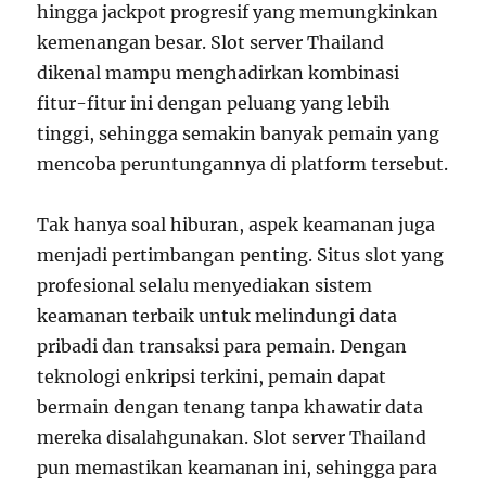
hingga jackpot progresif yang memungkinkan
kemenangan besar. Slot server Thailand
dikenal mampu menghadirkan kombinasi
fitur-fitur ini dengan peluang yang lebih
tinggi, sehingga semakin banyak pemain yang
mencoba peruntungannya di platform tersebut.
Tak hanya soal hiburan, aspek keamanan juga
menjadi pertimbangan penting. Situs slot yang
profesional selalu menyediakan sistem
keamanan terbaik untuk melindungi data
pribadi dan transaksi para pemain. Dengan
teknologi enkripsi terkini, pemain dapat
bermain dengan tenang tanpa khawatir data
mereka disalahgunakan. Slot server Thailand
pun memastikan keamanan ini, sehingga para