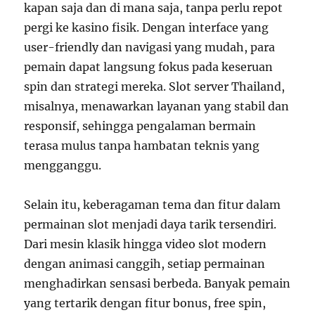
kapan saja dan di mana saja, tanpa perlu repot
pergi ke kasino fisik. Dengan interface yang
user-friendly dan navigasi yang mudah, para
pemain dapat langsung fokus pada keseruan
spin dan strategi mereka. Slot server Thailand,
misalnya, menawarkan layanan yang stabil dan
responsif, sehingga pengalaman bermain
terasa mulus tanpa hambatan teknis yang
mengganggu.
Selain itu, keberagaman tema dan fitur dalam
permainan slot menjadi daya tarik tersendiri.
Dari mesin klasik hingga video slot modern
dengan animasi canggih, setiap permainan
menghadirkan sensasi berbeda. Banyak pemain
yang tertarik dengan fitur bonus, free spin,